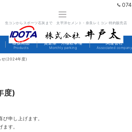
074
生コンからスポーツ石灰まで 太平洋セメント・奈良レミコン 特約販売店
取扱商品
貸倉庫・月極駐車場
関連会社
Products
Monthly parking
Associated compan
(2024年度)
年度)
喜び申し上げます。
げます。